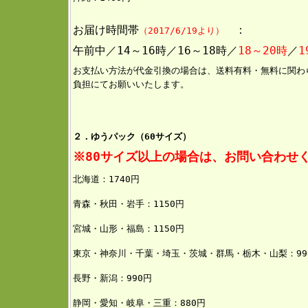
お届け時間帯
：
（2017/6/19より）
午前中／14～16時／16～18時／
18～20時
／
1
お支払い方法が代金引換の場合は、送料有料・無料に関わ
負担にてお願いいたします。
２．ゆうパック（60サイズ）
※80サイズ以上の場合は、お問い合わせ
北海道：1740円
青森・秋田・岩手：1150
円
宮城・山形・福島：1150円
東京・神奈川・千葉・埼玉・茨城・群馬・栃木・山梨：99
長野・新潟：990円
静岡・愛知・岐阜・三重：880円