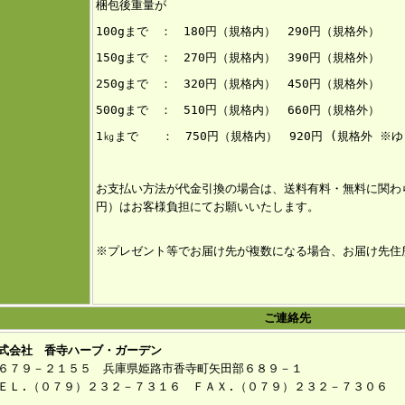
梱包後重量が
100gまで ： 180円（規格内） 290円（規格外）
150g
まで ： 270円（規格内） 390円（規格外）
250gまで ： 320円（規格内） 45
0円（規格外）
500gまで ： 510円（規格内） 660円（規格外）
1㎏まで ： 750円（規格内） 920円 (規格外 ※
お支払い方法が代金引換の場合は、送料有料・無料に関わら
円）はお客様負担にてお願いいたします。
※プレゼント等でお届け先が複数になる場合、お届け先住
ご連絡先
式会社 香寺ハーブ・ガーデン
６７９－２１５５ 兵庫県姫路市香寺町矢田部６８９－１
ＥＬ.（０７９）２３２－７３１６ ＦＡＸ.（０７９）２３２－７３０６