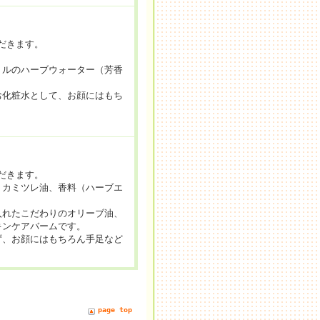
だきます。
トルのハーブウォーター（芳香
お化粧水として、お顔にはもち
だきます。
、カミツレ油、香料（ハーブエ
入れたこだわりのオリーブ油、
キンケアバームです。
ず、お顔にはもちろん手足など
。
page top