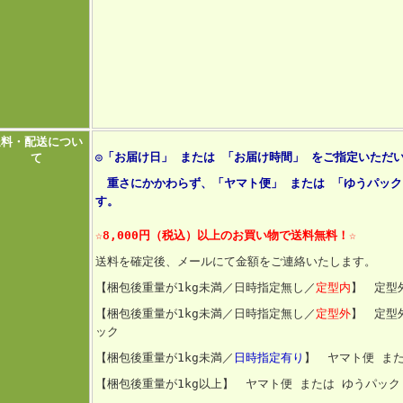
送料・配送につい
◎「お届け日」 または 「お届け時間」 をご指定いただ
て
重さにかかわらず、「ヤマト便」 または 「ゆうパック
す。
☆8,000円（税込）以上のお買い物
で送料無料！☆
送料を確定後、メールにて金額をご連絡いたします。
【梱包後重量が1kg未満／日時指定無し／
定型内
】 定型
【梱包後重量が1kg未満／日時指定無し／
定型外
】 定型
ック
【梱包後重量
が1kg未満／
日時指定有り
】 ヤマト便 ま
【梱包後重量が1kg以上】 ヤマト便 または ゆうパック