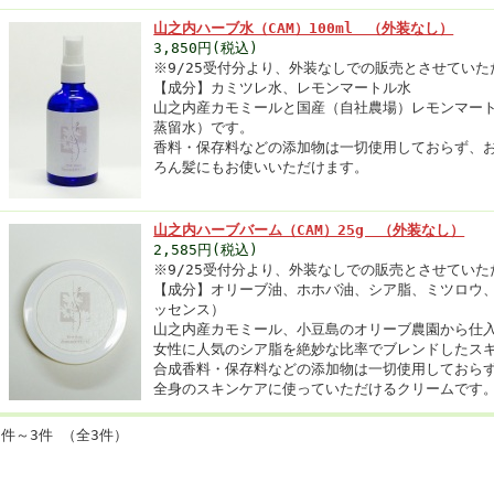
山之内ハーブ水（CAM）100ml （外装なし）
3,850円(税込)
※9/25受付分より、外装なしでの販売とさせていた
【成分】カミツレ水、レモンマートル水
山之内産カモミールと国産（自社農場）レモンマー
蒸留水）です。
香料・保存料などの添加物は一切使用しておらず、
ろん髪にもお使いいただけます。
山之内ハーブバーム（CAM）25g （外装なし）
2,585円(税込)
※9/25受付分より、外装なしでの販売とさせていた
【成分】オリーブ油、ホホバ油、シア脂、ミツロウ
ッセンス）
山之内産カモミール、小豆島のオリーブ農園から仕
女性に人気のシア脂を絶妙な比率でブレンドしたス
合成香料・保存料などの添加物は一切使用しておら
全身のスキンケアに使っていただけるクリームです
1件～3件 （全3件）