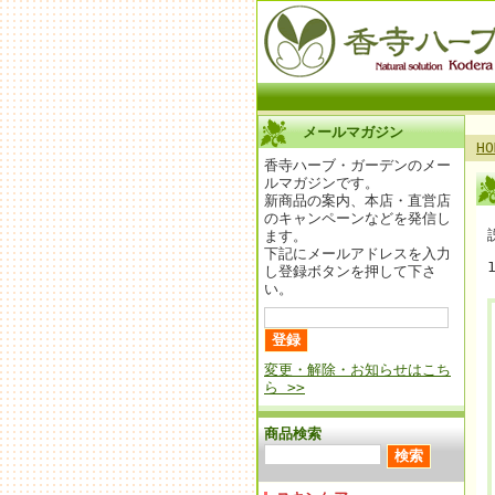
メールマガジン
HO
香寺ハーブ・ガーデンのメー
ルマガジンです。
新商品の案内、本店・直営店
のキャンペーンなどを発信し
ます。
下記にメールアドレスを入力
し登録ボタンを押して下さ
い。
変更・解除・お知らせはこち
ら >>
商品検索