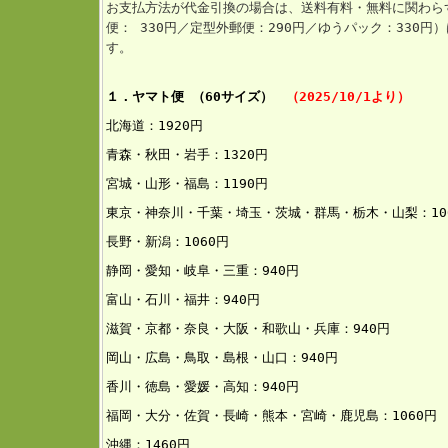
お支払方法が代金引換の場合は、送料有料・無料に関わら
便： 330円／定型外郵便：290円／ゆうパック：330
す。
１．ヤマト便 （60サイズ）
（2025/10/1より）
北海道：192
0円
青森・秋田・岩手：1320円
宮城・山形・福島：1190円
東京・神奈川・千葉・埼玉・茨城・群馬・栃木・山梨：10
長野・新潟：1060円
静岡・愛知・岐阜・三重：94
0円
富山・石川・福井：940円
滋賀・京都・奈良・大阪・和歌山・兵庫：940円
岡山・広島・鳥取・島根・山口：940円
香川・徳島・愛媛・高知：940円
福岡・大分・佐賀・長崎・熊本・宮崎・鹿児島：1060円
沖縄：146
0円