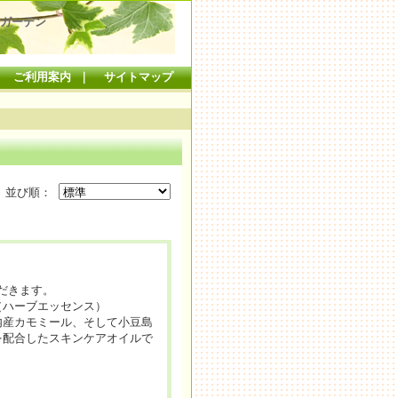
ガーデン
｜
ご利用案内
｜
サイトマップ
並び順：
だきます。
（ハーブエッセンス）
内産カモミール、そして小豆島
を配合したスキンケアオイルで