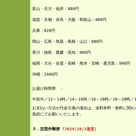
富山・石川・福井：880円
滋賀・京都・奈良・大阪・和歌山：880円
兵庫：820円
岡山・広島・鳥取・島根・山口：880円
香川・徳島・愛媛・高知：880円
福岡・大分・佐賀・長崎・熊本・宮崎・鹿児島：990円
沖縄：1480円
お届け時間帯 ：
午前中／12～14時／14～16時／16～18時／18～20時／
お支払い方法が代金引換の場合は、送料有料・無料に関わ
負担にてお願いいたします。
３．定型外郵便
(2024/10/1改定）