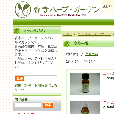
優しい
メールマガジン
HOME
>
エッセンシャルオイル
>
香寺ハーブ・ガーデンのメー
ルマガジンです。
商品一覧
新商品の案内、本店・直営店
のキャンペーンなどを発信し
説明付き /
写真のみ
ます。
下記にメールアドレスを入力
1件～9件 （全9件）
し登録ボタンを押して下さ
い。
エッセ
1,95
変更・解除・お知らせはこち
ら >>
商品検索
エッセ
2,03