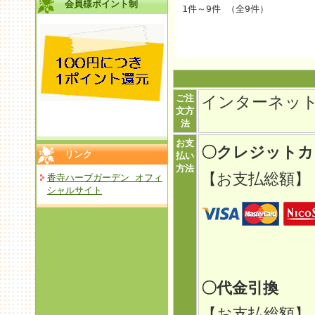
会員様ポイント制
1件～9件 （全9件）
ご注
インターネッ
文方
法
お支
〇クレジット
リンク
払い
方法
【お支払総額】
香寺ハーブガーデン オフィ
シャルサイト
〇代金引換
【お支払総額】