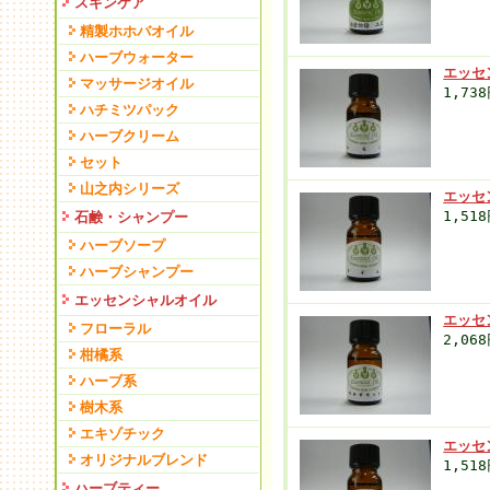
スキンケア
精製ホホバオイル
ハーブウォーター
エッセ
マッサージオイル
1,73
ハチミツパック
ハーブクリーム
セット
山之内シリーズ
エッセ
1,51
石鹸・シャンプー
ハーブソープ
ハーブシャンプー
エッセンシャルオイル
エッセ
フローラル
2,06
柑橘系
ハーブ系
樹木系
エキゾチック
エッセ
オリジナルブレンド
1,51
ハーブティー