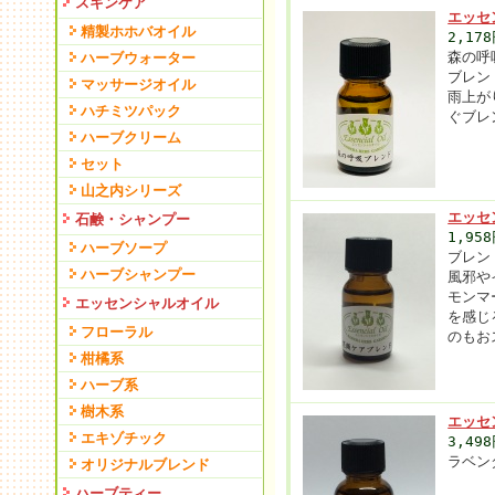
スキンケア
エッセ
精製ホホバオイル
2,17
森の呼
ハーブウォーター
ブレン
マッサージオイル
雨上が
ハチミツパック
ぐブレ
ハーブクリーム
セット
山之内シリーズ
エッセ
石鹸・シャンプー
1,95
ハーブソープ
ブレン
ハーブシャンプー
風邪や
モンマ
エッセンシャルオイル
を感じ
フローラル
のもお
柑橘系
ハーブ系
樹木系
エッセ
エキゾチック
3,49
ラベン
オリジナルブレンド
ハーブティー