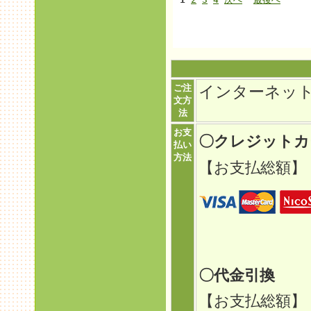
ご注
インターネッ
文方
法
お支
〇クレジット
払い
方法
【お支払総額】
〇代金引換
【お支払総額】