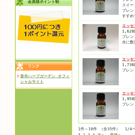
会員様ポイント制
スイー
ブレン
すすめ
エッセ
1,62
ブレン
水に数
エッセ
1,73
リンク
ブレン
香寺ハーブガーデン オフィ
シャルサイト
エッセ
1,95
ブレン
1件～10件 （全35件） 1/4
1
2
3
4
次へ
最後へ