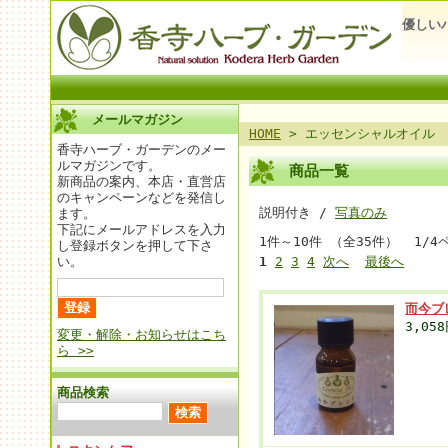
優しい
メールマガジン
HOME
> エッセンシャルオイル
香寺ハーブ・ガーデンのメー
ルマガジンです。
商品一覧
新商品の案内、本店・直営店
のキャンペーンなどを発信し
説明付き /
写真のみ
ます。
下記にメールアドレスを入力
1件～10件 （全35件） 1/4
し登録ボタンを押して下さ
い。
1
2
3
4
次へ
最後へ
而今ブ
3,05
変更・解除・お知らせはこち
ら >>
商品検索