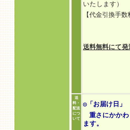
いたします）
【代金引換手
定型外
ゆうパ
送料無料にて発
送
◎「お届け日」
料・
配送
につ
重さにかかわら
いて
ます。