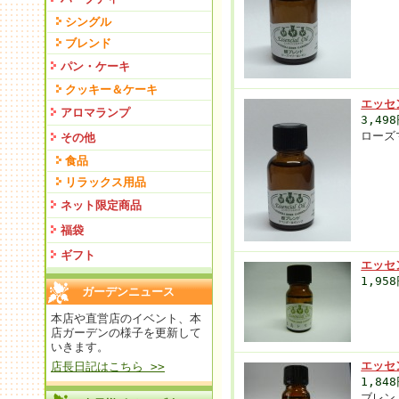
シングル
ブレンド
パン・ケーキ
クッキー＆ケーキ
エッセ
アロマランプ
3,49
ローズ
その他
食品
リラックス用品
ネット限定商品
福袋
ギフト
エッセ
1,95
ガーデンニュース
本店や直営店のイベント、本
店ガーデンの様子を更新して
いきます。
エッセ
店長日記はこちら >>
1,84
ブレン