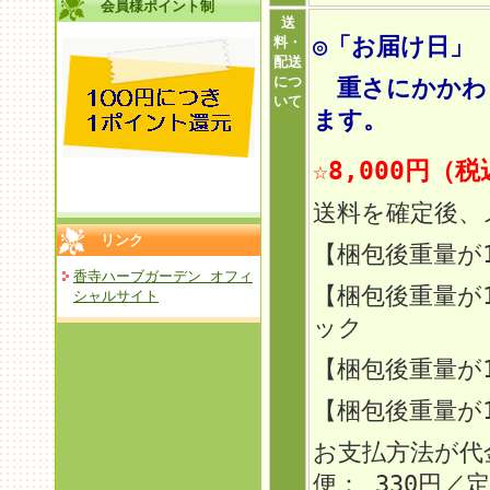
会員様ポイント制
送
◎「お届け日」
料・
配送
につ
重さにかかわら
いて
ます。
☆8,000円（
送料を確定後、
リンク
【梱包後重量が
香寺ハーブガーデン オフィ
【梱包後重量が
シャルサイト
ック
【梱包後重量
が
【梱包後重量が
お支払方法が代
便： 330円