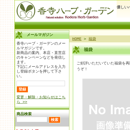
優しい
メールマガジン
HOME
>
福袋
香寺ハーブ・ガーデンのメー
ルマガジンです。
福袋
新商品の案内、本店・直営店
のキャンペーンなどを発信し
ます。
ご好評いただいていた福袋を再
下記にメールアドレスを入力
うぞ！
し登録ボタンを押して下さ
い。
変更・解除・お知らせはこち
ら >>
商品検索