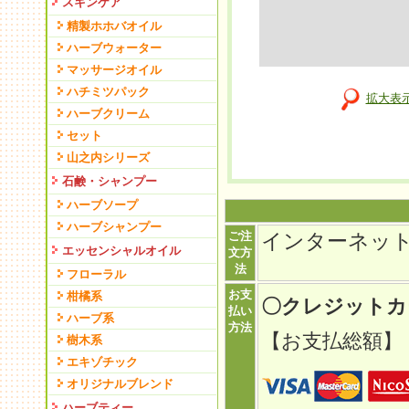
スキンケア
精製ホホバオイル
ハーブウォーター
マッサージオイル
ハチミツパック
拡大表
ハーブクリーム
セット
山之内シリーズ
石鹸・シャンプー
ハーブソープ
ハーブシャンプー
ご注
インターネッ
エッセンシャルオイル
文方
法
フローラル
お支
柑橘系
〇クレジット
払い
ハーブ系
方法
【お支払総額】
樹木系
エキゾチック
オリジナルブレンド
ハーブティー