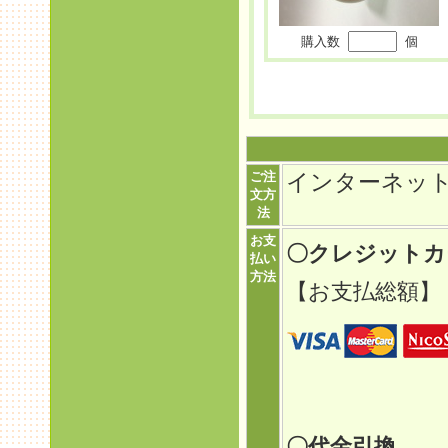
購入数
個
ご注
インターネッ
文方
法
お支
〇クレジット
払い
方法
【お支払総額】
〇代金引換