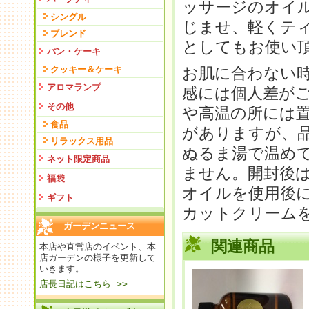
ッサージのオイ
シングル
じませ、軽くテ
ブレンド
としてもお使い
パン・ケーキ
クッキー＆ケーキ
お肌に合わない
アロマランプ
感には個人差が
その他
や高温の所には
食品
がありますが、
リラックス用品
ぬるま湯で温め
ネット限定商品
ません。開封後
福袋
オイルを使用後に
ギフト
カットクリーム
ガーデンニュース
関連商品
本店や直営店のイベント、本
店ガーデンの様子を更新して
いきます。
店長日記はこちら >>