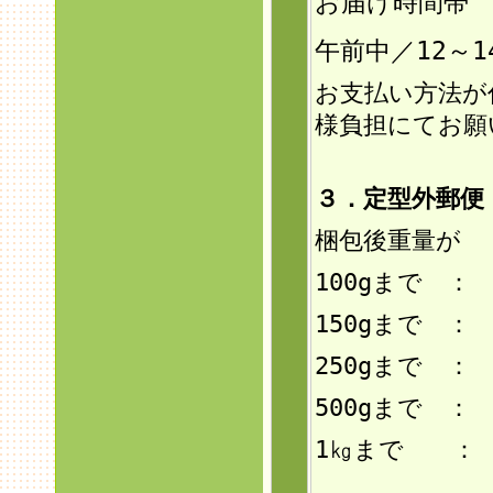
お届け時間帯
午前中／12～1
お支払い方法が
様負担にてお願
３．定型外郵
梱包後重量が
100gまで ：
150g
まで ： 
250gまで ：
500gまで ：
1㎏まで ： 