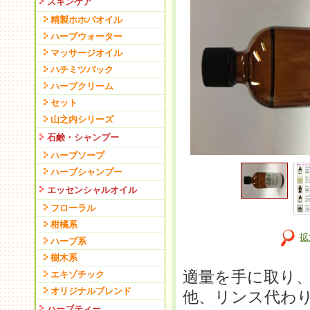
スキンケア
精製ホホバオイル
ハーブウォーター
マッサージオイル
ハチミツパック
ハーブクリーム
セット
山之内シリーズ
石鹸・シャンプー
ハーブソープ
ハーブシャンプー
エッセンシャルオイル
フローラル
柑橘系
拡
ハーブ系
樹木系
適量を手に取り
エキゾチック
オリジナルブレンド
他、リンス代わ
ハーブティー