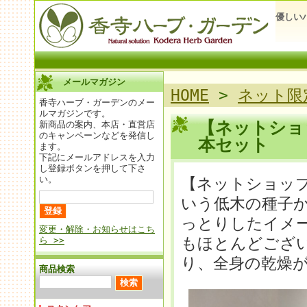
優しい
メールマガジン
HOME
>
ネット限
香寺ハーブ・ガーデンのメー
ルマガジンです。
【ネットショ
新商品の案内、本店・直営店
のキャンペーンなどを発信し
本セット
ます。
下記にメールアドレスを入力
し登録ボタンを押して下さ
い。
【ネットショッ
いう低木の種子
っとりしたイメ
変更・解除・お知らせはこち
もほとんどござ
ら >>
り、全身の乾燥
商品検索