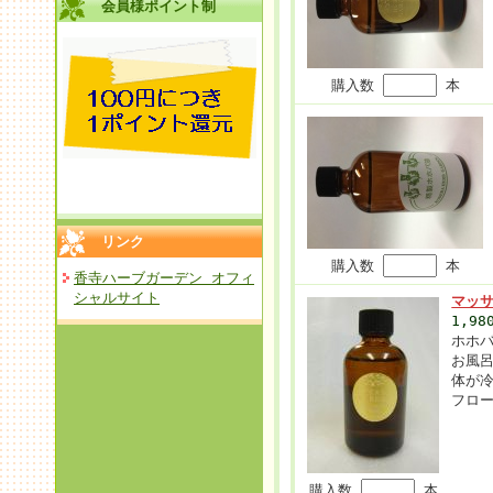
会員様ポイント制
購入数
本
リンク
購入数
本
香寺ハーブガーデン オフィ
シャルサイト
マッサ
1,9
ホホ
お風
体が
フロ
購入数
本