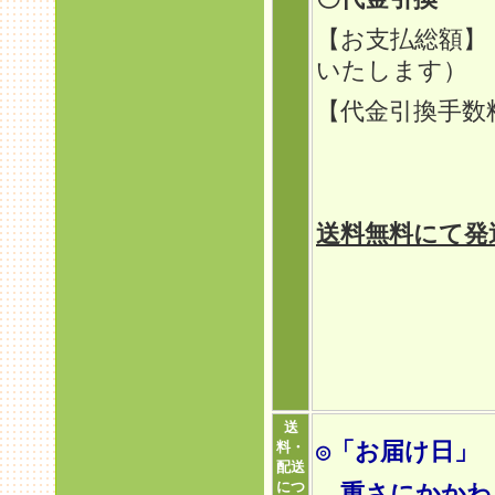
【お支払総額】
いたします）
【代金引換手
定型外
ゆうパ
送料無料にて発
送
◎「お届け日」
料・
配送
につ
重さにかかわら