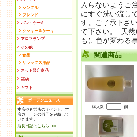
入らないようご
シングル
にすぐ洗い流し
ブレンド
す。ご了承下さ
パン・ケーキ
で下さい。 天
クッキー＆ケーキ
アロマランプ
もに色が変わる
その他
関連商品
食品
リラックス用品
ネット限定商品
福袋
ギフト
ガーデンニュース
購入数
個
本店や直営店のイベント、本
店ガーデンの様子を更新して
いきます。
店長日記はこちら >>