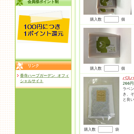
会員様ポイント制
購入数
個
リンク
購入数
個
香寺ハーブガーデン オフィ
バス
シャルサイト
266
ラベ
き、
と良
購入数
袋