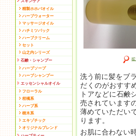
スキンケア
精製ホホバオイル
ハーブウォーター
マッサージオイル
ハチミツパック
ハーブクリーム
セット
山之内シリーズ
拡
石鹸・シャンプー
ハーブソープ
洗う前に髪をブ
ハーブシャンプー
エッセンシャルオイル
だくのがおすす
フローラル
トアなどに石鹸
柑橘系
売されています
ハーブ系
薄めていただい
樹木系
ります。
エキゾチック
オリジナルブレンド
お肌に合わない
ハーブティー