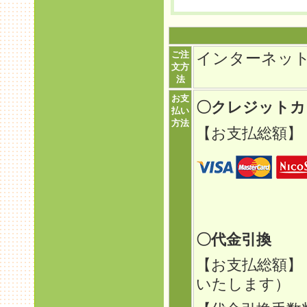
ご注
インターネッ
文方
法
お支
〇クレジット
払い
方法
【お支払総額】
〇代金引換
【お支払総額】
いたします）