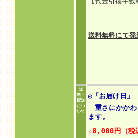
【代金引換手
定型外
ゆうパ
送料無料にて発
送
◎「お届け日」
料・
配送
につ
重さにかかわら
いて
ます。
☆8,000円（