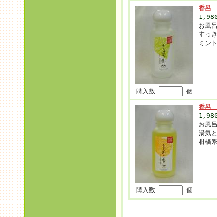
香呂
1,9
お風
すっ
ミン
購入数
個
香呂 
1,9
お風
湯気
柑橘
購入数
個