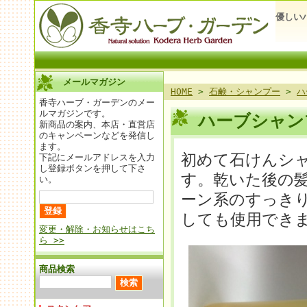
優しい
メールマガジン
HOME
>
石鹸・シャンプー
>
ハ
香寺ハーブ・ガーデンのメー
ルマガジンです。
ハーブシャン
新商品の案内、本店・直営店
のキャンペーンなどを発信し
ます。
初めて石けんシ
下記にメールアドレスを入力
し登録ボタンを押して下さ
す。乾いた後の
い。
ーン系のすっき
しても使用でき
変更・解除・お知らせはこち
ら >>
商品検索