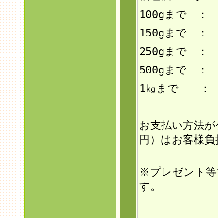
100gまで ：
150g
まで ： 
250gまで ：
500gまで ：
1㎏まで ： 
お支払い方法が
円）はお客様負
※プレゼント等
す。