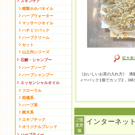
スキンケア
精製ホホバオイル
ハーブウォーター
マッサージオイル
ハチミツパック
ハーブクリーム
セット
山之内シリーズ
拡大表
石鹸・シャンプー
ハーブソープ
《おいしいお茶の入れ方》 沸騰
ハーブシャンプー
ィーパック1個でカップ2，3
エッセンシャルオイル
フローラル
柑橘系
ハーブ系
樹木系
エキゾチック
ご注
インターネッ
文方
オリジナルブレンド
法
ハーブティー