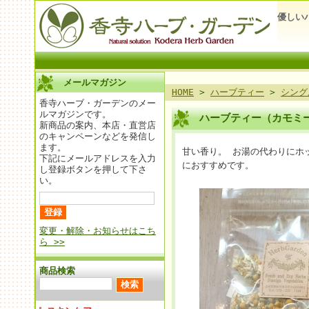
優しい
メールマガジン
HOME
>
ハーブティー
>
シング
香寺ハーブ・ガーデンのメー
ルマガジンです。
ハーブティー（カモミ
新商品の案内、本店・直営店
のキャンペーンなどを発信し
ます。
甘い香り。 お湯の代わりにホ
下記にメールアドレスを入力
におすすめです。
し登録ボタンを押して下さ
い。
変更・解除・お知らせはこち
ら >>
商品検索