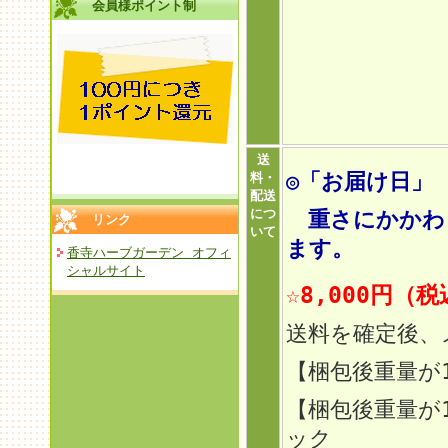
会員様ポイント制
送
◎「お届け日」
料・
配送
につ
重さにかかわら
リンク
いて
ます。
香寺ハーブガーデン オフィ
シャルサイト
☆8,000円（
送料を確定後、
【梱包後重量が
【梱包後重量が
ック