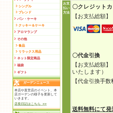
お支
〇クレジット
シングル
払い
ブレンド
方法
【お支払総額】
パン・ケーキ
クッキー＆ケーキ
アロマランプ
その他
食品
リラックス用品
〇代金引換
ネット限定商品
【お支払総額】
福袋
いたします）
ギフト
【代金引換手
ガーデンニュース
定型外
本店や直営店のイベント、本
店ガーデンの様子を更新して
いきます。
ゆうパ
店長日記はこちら >>
送料無料にて発