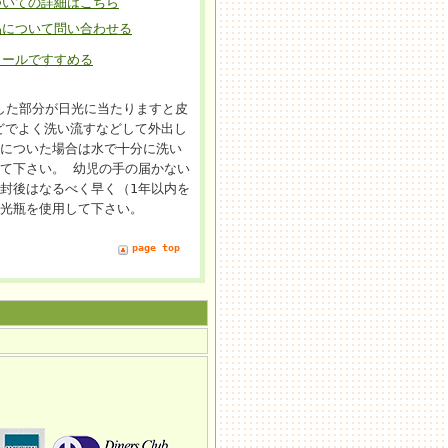
ついての詳細はこちら
品について問い合わせる
メールですすめる
触した部分が日光に当たりますと皮
どでよく洗い流すなどして外出し
膚についた場合は水で十分に洗い
て下さい。 幼児の手の届かない
封後はなるべく早く（1年以内を
遮光瓶を使用して下さい。
page top