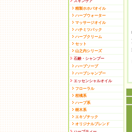
スキンケア
精製ホホバオイル
ハーブウォーター
マッサージオイル
ハチミツパック
ハーブクリーム
セット
山之内シリーズ
石鹸・シャンプー
ハーブソープ
ハーブシャンプー
エッセンシャルオイル
フローラル
柑橘系
ハーブ系
樹木系
エキゾチック
オリジナルブレンド
ハーブティー