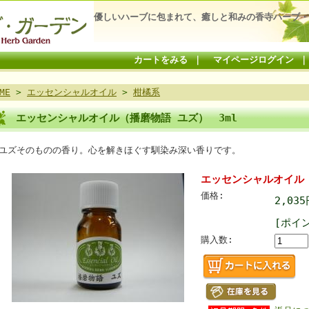
優しいハーブに包まれて、癒しと和みの香寺ハーブ・
カートをみる
｜
マイページログイン
ME
>
エッセンシャルオイル
>
柑橘系
エッセンシャルオイル（播磨物語 ユズ） 3ml
ユズそのものの香り。心を解きほぐす馴染み深い香りです。
エッセンシャルオイル（
価格:
2,03
[ポイ
購入数: