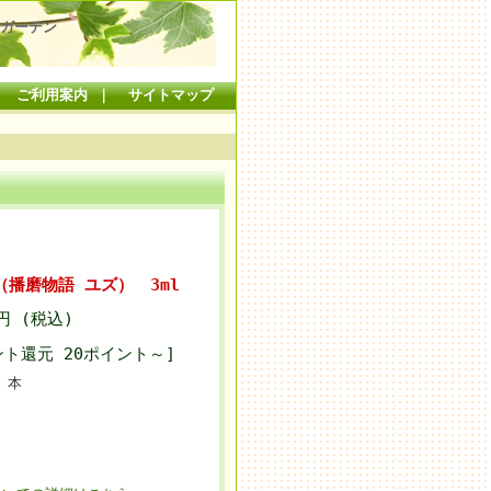
ガーデン
｜
ご利用案内
｜
サイトマップ
播磨物語 ユズ） 3ml
5円 (税込)
ント還元 20ポイント～]
本