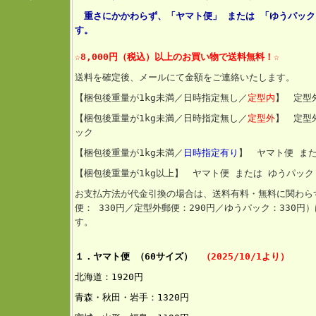
重さにかかわらず、「ヤマト便」 または 「ゆうパック
す。
☆8,000円（税込）以上のお買い物
で送料無料！☆
送料を確定後、メールにて金額をご連絡いたします。
【梱包後重量が1kg未満／日時指定無し／
定型内
】 定型
【梱包後重量が1kg未満／日時指定無し／
定型外
】 定型
ック
【梱包後重量
が1kg未満／
日時指定有り
】 ヤマト便 ま
【梱包後重量が1kg以上】 ヤマト便 または ゆうパック
お支払方法が代金引換の場合は、送料有料・無料に関わら
便： 330円／定型外郵便：290円／ゆうパック：330
す。
１．ヤマト便 （60サイズ）
（2025/10/1より）
北海道：192
0円
青森・秋田・岩手：1320円