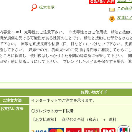
返品に
拡大表示
この商
友達に
内容量：3ml 光毒性にご注意下さい。 ※光毒性とはご使用後、精油と接
膚が損傷を受ける可能性がある性質のことです。精油と接触した部分を水な
て下さい。 原液を直接皮膚や粘膜（口、目など）につけないで下さい。皮
流して下さい。 妊娠中の方、乳幼児へのご使用は専門家に相談してからにし
ところに保管し、使用後はしっかりふたを閉め冷暗所に保管して下さい。 開
目安）使い切るようにして下さい。 ブレンドしたオイルを保存する場合、
お買い物ガイド
ご注文方法
インターネットでご注文を承ります。
お支払い方法
〇クレジットカード決済
【お支払総額】 商品代金合計（税込） ＋ 送料