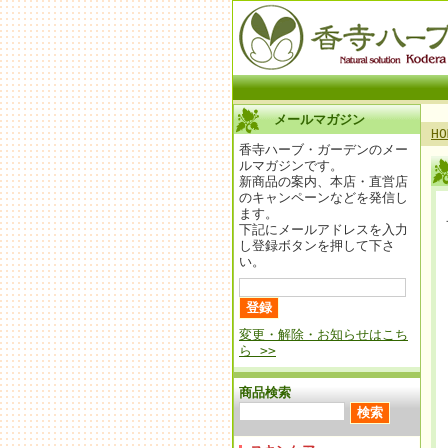
メールマガジン
HO
香寺ハーブ・ガーデンのメー
ルマガジンです。
新商品の案内、本店・直営店
のキャンペーンなどを発信し
ます。
下記にメールアドレスを入力
し登録ボタンを押して下さ
い。
変更・解除・お知らせはこち
ら >>
商品検索