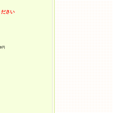
ください
0円