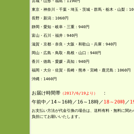
宮城・山形・福島：1190円
東京・神奈川・千葉・埼玉・茨城・群馬・栃木・山梨：10
長野・新潟：1060円
静岡・愛知・岐阜・三重：94
0円
富山・石川・福井：940円
滋賀・京都・奈良・大阪・和歌山・兵庫：940円
岡山・広島・鳥取・島根・山口：940円
香川・徳島・愛媛・高知：940円
福岡・大分・佐賀・長崎・熊本・宮崎・鹿児島：1060円
沖縄：146
0円
お届け時間帯
：
（2017/6/19より）
午前中／14～16時／16～18時／
18～20時
／
1
お支払い方法が代金引換の場合は、送料有料・無料に関わ
負担にてお願いいたします。