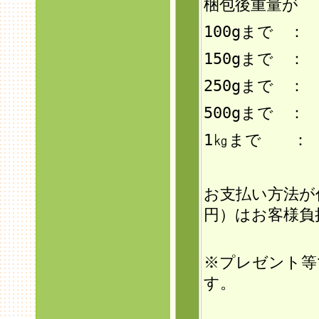
梱包後重量が
100gまで ：
150g
まで ： 
250gまで ：
500gまで ：
1㎏まで ： 
お支払い方法が
円）はお客様負
※プレゼント等
す。