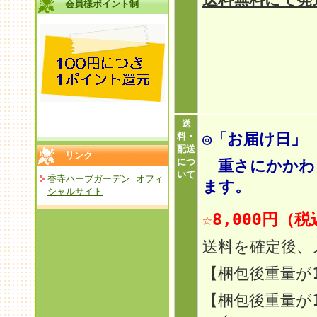
会員様ポイント制
送
◎「お届け日」
料・
配送
リンク
につ
重さにかかわら
いて
香寺ハーブガーデン オフィ
ます。
シャルサイト
☆8,000円（
送料を確定後、
【梱包後重量が
【梱包後重量が