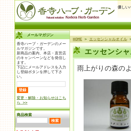
優しい
メールマガジン
HOME
>
エッセンシャルオイル
香寺ハーブ・ガーデンのメー
ルマガジンです。
エッセンシャ
新商品の案内、本店・直営店
のキャンペーンなどを発信し
ます。
雨上がりの森の
下記にメールアドレスを入力
し登録ボタンを押して下さ
い。
変更・解除・お知らせはこち
ら >>
商品検索