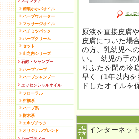
スキンケア
精製ホホバオイル
拡大表
ハーブウォーター
マッサージオイル
原液を直接皮膚
ハチミツパック
ハーブクリーム
皮膚についた場
セット
の方、乳幼児へ
山之内シリーズ
い。 幼児の手
石鹸・シャンプー
りふたを閉め冷
ハーブソープ
早く（1年以内を
ハーブシャンプー
ドしたオイルを
エッセンシャルオイル
フローラル
柑橘系
ハーブ系
樹木系
エキゾチック
ご注
インターネッ
オリジナルブレンド
文方
ハーブティー