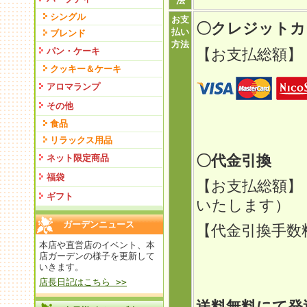
法
シングル
お支
〇クレジット
払い
ブレンド
方法
パン・ケーキ
【お支払総額】
クッキー＆ケーキ
アロマランプ
その他
食品
リラックス用品
〇代金引換
ネット限定商品
福袋
【お支払総額】
ギフト
いたします）
ガーデンニュース
【代金引換手
本店や直営店のイベント、本
定型外
店ガーデンの様子を更新して
いきます。
ゆうパ
店長日記はこちら >>
送料無料にて発