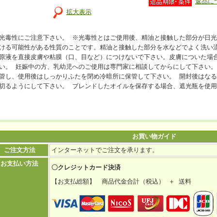
返品に
拡大表示
光毒性にご注意下さい。 ※光毒性とはご使用後、精油と接触した部分が日
ける可能性がある性質のことです。精油と接触した部分を水などでよく洗い
原液を直接皮膚や粘膜（口、目など）につけないで下さい。皮膚についた場
い。 妊娠中の方、乳幼児へのご使用は専門家に相談してからにして下さい。
管し、使用後はしっかりふたを閉め冷暗所に保管して下さい。 開封後はなる
切るようにして下さい。 ブレンドしたオイルを保存する場合、遮光瓶を使
お買い物ガイド
ご注文方法
インターネットでご注文を承ります。
お支払い方法
〇クレジットカード決済
【お支払総額】 商品代金合計（税込） ＋ 送料