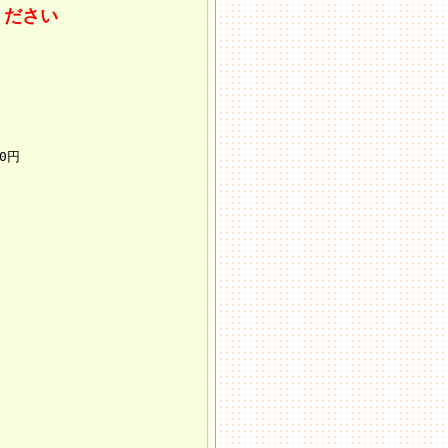
ください
0円