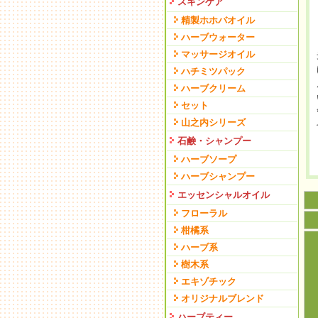
スキンケア
精製ホホバオイル
ハーブウォーター
マッサージオイル
ハチミツパック
ハーブクリーム
セット
山之内シリーズ
石鹸・シャンプー
ハーブソープ
ハーブシャンプー
エッセンシャルオイル
フローラル
柑橘系
ハーブ系
樹木系
エキゾチック
オリジナルブレンド
ハーブティー