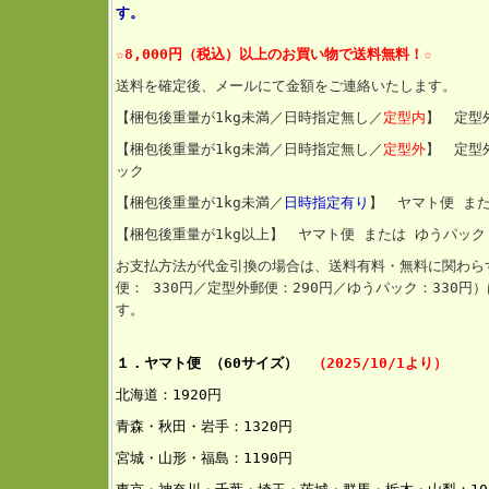
す。
☆8,000円（税込）以上のお買い物
で送料無料！☆
送料を確定後、メールにて金額をご連絡いたします。
【梱包後重量が1kg未満／日時指定無し／
定型内
】 定型
【梱包後重量が1kg未満／日時指定無し／
定型外
】 定型
ック
【梱包後重量
が1kg未満／
日時指定有り
】 ヤマト便 ま
【梱包後重量が1kg以上】 ヤマト便 または ゆうパック
お支払方法が代金引換の場合は、送料有料・無料に関わら
便： 330円／定型外郵便：290円／ゆうパック：330
す。
１．ヤマト便 （60サイズ）
（2025/10/1より）
北海道：192
0円
青森・秋田・岩手：1320円
宮城・山形・福島：1190円