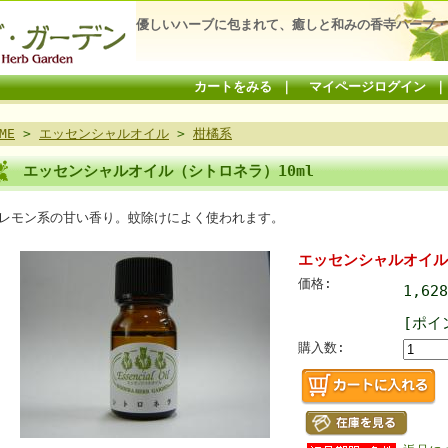
優しいハーブに包まれて、癒しと和みの香寺ハーブ・
カートをみる
｜
マイページログイン
ME
>
エッセンシャルオイル
>
柑橘系
エッセンシャルオイル（シトロネラ）10ml
レモン系の甘い香り。蚊除けによく使われます。
エッセンシャルオイル
価格:
1,62
[ポイ
購入数: