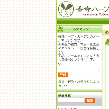
メールマガジン
HO
香寺ハーブ・ガーデンのメー
ルマガジンです。
新商品の案内、本店・直営店
のキャンペーンなどを発信し
ます。
下記にメールアドレスを入力
し登録ボタンを押して下さ
い。
変更・解除・お知らせはこち
ら >>
商品検索