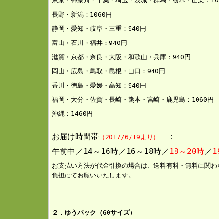
東京・神奈川・千葉・埼玉・茨城・群馬・栃木・山梨：10
長野・新潟：1060円
静岡・愛知・岐阜・三重：94
0円
富山・石川・福井：940円
滋賀・京都・奈良・大阪・和歌山・兵庫：940円
岡山・広島・鳥取・島根・山口：940円
香川・徳島・愛媛・高知：940円
福岡・大分・佐賀・長崎・熊本・宮崎・鹿児島：1060円
沖縄：146
0円
お届け時間帯
：
（2017/6/19より）
午前中／14～16時／16～18時／
18～20時
／
1
お支払い方法が代金引換の場合は、送料有料・無料に関わ
負担にてお願いいたします。
２．ゆうパック（60サイズ）