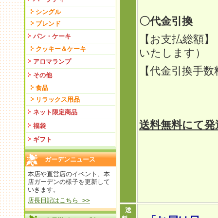
シングル
〇代金引換
ブレンド
パン・ケーキ
【お支払総額】
クッキー＆ケーキ
いたします）
アロマランプ
【代金引換手
その他
定型外
食品
リラックス用品
ゆうパ
ネット限定商品
送料無料にて発
福袋
ギフト
ガーデンニュース
本店や直営店のイベント、本
店ガーデンの様子を更新して
いきます。
店長日記はこちら >>
送