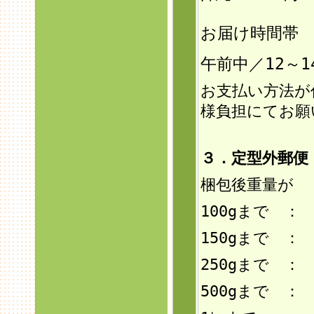
お届け時間帯
午前中／12～1
お支払い方法が
様負担にてお願
３．定型外郵
梱包後重量が
100gまで ：
150g
まで ： 
250gまで ：
500gまで ：