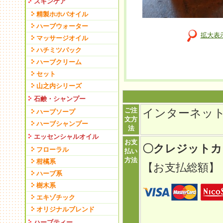
スキンケア
精製ホホバオイル
ハーブウォーター
拡大表
マッサージオイル
ハチミツパック
ハーブクリーム
セット
山之内シリーズ
石鹸・シャンプー
ご注
インターネッ
ハーブソープ
文方
ハーブシャンプー
法
エッセンシャルオイル
お支
〇クレジット
フローラル
払い
方法
柑橘系
【お支払総額】
ハーブ系
樹木系
エキゾチック
オリジナルブレンド
ハーブティー