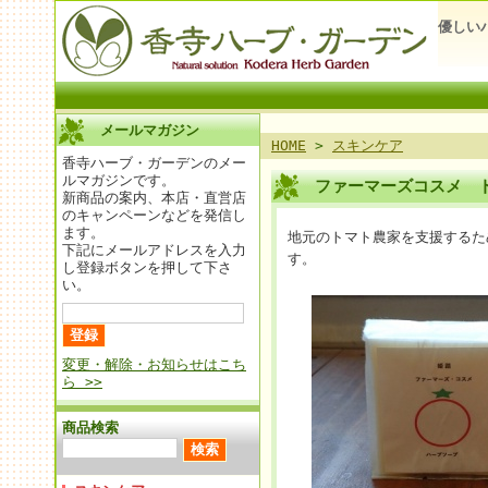
優しい
メールマガジン
HOME
>
スキンケア
香寺ハーブ・ガーデンのメー
ルマガジンです。
ファーマーズコスメ 
新商品の案内、本店・直営店
のキャンペーンなどを発信し
ます。
地元のトマト農家を支援するた
下記にメールアドレスを入力
す。
し登録ボタンを押して下さ
い。
変更・解除・お知らせはこち
ら >>
商品検索