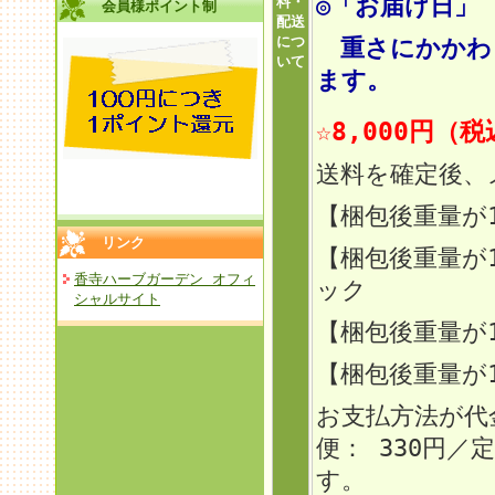
◎「お届け日」
料・
会員様ポイント制
配送
につ
重さにかかわら
いて
ます。
☆8,000円（
送料を確定後、
【梱包後重量が
リンク
【梱包後重量が
香寺ハーブガーデン オフィ
ック
シャルサイト
【梱包後重量
が
【梱包後重量が
お支払方法が代
便： 330円
す。