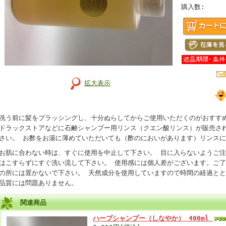
購入数:
拡大表示
洗う前に髪をブラッシングし、十分ぬらしてからご使用いただくのがおすす
ドラックストアなどに石鹸シャンプー用リンス（クエン酸リンス）が販売さ
さい。 お酢をお湯に薄めていただいても（酢のにおいがあります）リンス
お肌に合わない時は、すぐに使用を中止して下さい。 目に入らないようご
はこすらずにすぐ洗い流して下さい。 使用感には個人差がございます。ご了
の所には置かないで下さい。 天然成分を使用していますので時間の経過と
品質には問題ありません。
関連商品
ハーブシャンプー（しなやか） 400ml