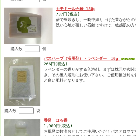
カモミール石鹸 130g
737円(税込)
薪で釜炊きし、一晩中練り上げた昔ながらの
洗い心地が優しい石鹸ですので、敏感肌の方
購入数
個
バスハーブ（浴用剤）・ラベンダー 10g
266円(税込)
ラベンダーの香りがする入浴剤。まずは枕元や玄関
き、その後入浴剤にお使い下さい。ご使用後は封を
と良い肥料となります。
購入数
袋
香呂 はる香
1,980円(税込)
お風呂に数滴おとしてご使用いただくバスアロマで