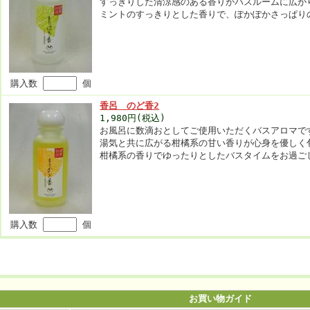
すっきりした清涼感のある香りがバスルームに広が
ミントのすっきりとした香りで、ぽかぽかさっぱり
購入数
個
香呂 のど香2
1,980円(税込)
お風呂に数滴おとしてご使用いただくバスアロマで
湯気と共に広がる柑橘系の甘い香りが心身を優しく
柑橘系の香りでゆったりとしたバスタイムをお過ご
購入数
個
お買い物ガイド